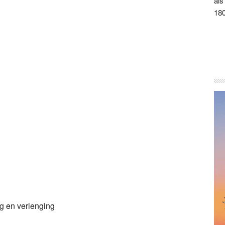
als
180
ng en verlenging