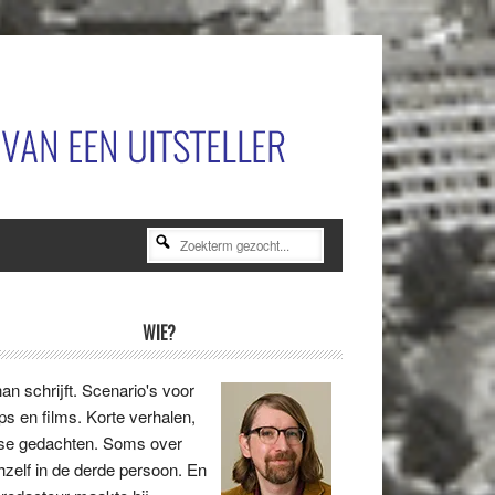
Zoekterm
gezocht...
rimaire
WIE?
idebar
an schrijft. Scenario's voor
ips en films. Korte verhalen,
se gedachten. Soms over
hzelf in de derde persoon. En