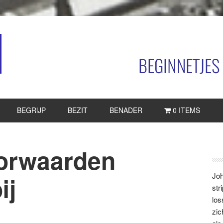
BEGRIJP
BEZIT
BENADER
0 ITEMS
orwaarden
P
S
Joh
ij
str
los
zic