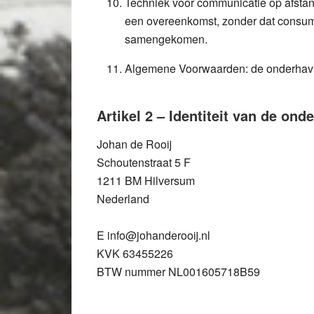
Techniek voor communicatie op afstan
een overeenkomst, zonder dat consumen
samengekomen.
Algemene Voorwaarden:
de onderhav
Artikel 2 – Identiteit van de on
Johan de Rooij
Schoutenstraat 5 F
1211 BM Hilversum
Nederland
E
info@johanderooij.nl
KVK
63455226
BTW nummer
NL001605718B59