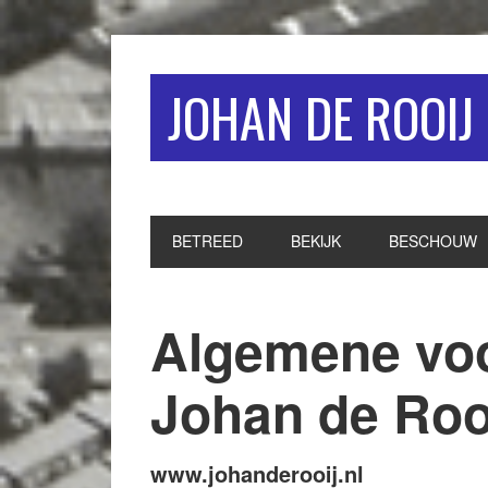
Spring
Door
Spring
naar
naar
naar
de
de
de
JOHAN DE ROOIJ
hoofdnavigatie
hoofd
eerste
inhoud
sidebar
BETREED
BEKIJK
BESCHOUW
Algemene vo
Johan de Roo
www.johanderooij.nl