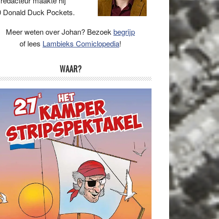
 redacteur maakte hij
 Donald Duck Pockets.
Meer weten over Johan? Bezoek
begrijp
of lees
Lambieks Comiclopedia
!
WAAR?