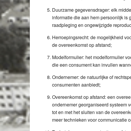
Duurzame gegevensdrager:
elk midde
informatie die aan hem persoonlijk is 
raadpleging en ongewijzigde reproduc
Herroepingsrecht
:
de mogelijkheid voo
de overeenkomst op afstand;
Modelformulier:
het modelformulier voo
die een consument kan invullen wannee
Ondernemer:
de natuurlijke of rechts
consumenten aanbiedt;
Overeenkomst op afstand:
een overeen
ondernemer georganiseerd systeem voo
tot en met het sluiten van de overeen
meer technieken voor communicatie o