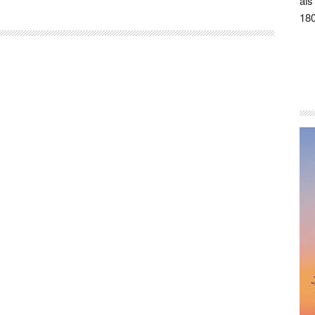
als
180