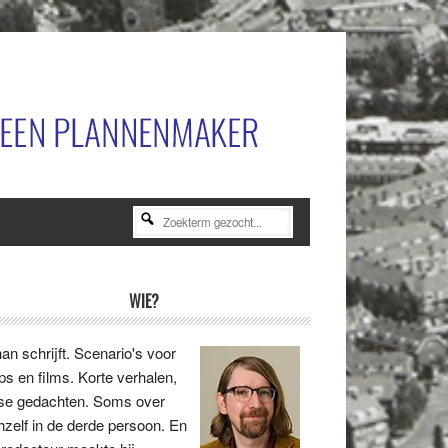
Zoekterm
gezocht...
rimaire
WIE?
idebar
an schrijft. Scenario's voor
ips en films. Korte verhalen,
se gedachten. Soms over
hzelf in de derde persoon. En