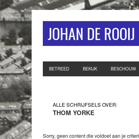
Spring
Door
Spring
naar
naar
naar
de
de
de
JOHAN DE ROOIJ
hoofdnavigatie
hoofd
eerste
inhoud
sidebar
BETREED
BEKIJK
BESCHOUW
THOM YORKE
Sorry, geen content die voldoet aan je criteri