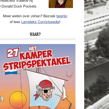
 redacteur maakte hij
 Donald Duck Pockets.
Meer weten over Johan? Bezoek
begrijp
of lees
Lambieks Comiclopedia
!
WAAR?