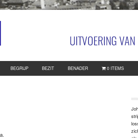
BEGRIJP
BEZIT
BENADER
0 ITEMS
P
S
Joh
str
los
zic
a.