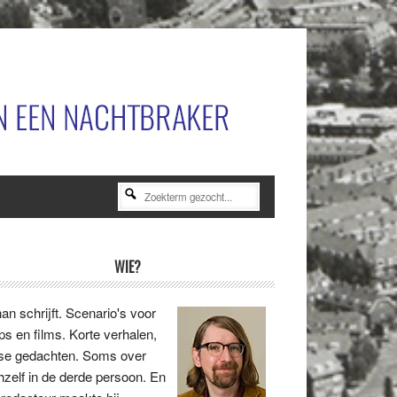
Zoekterm
gezocht...
rimaire
WIE?
idebar
an schrijft. Scenario's voor
ips en films. Korte verhalen,
se gedachten. Soms over
hzelf in de derde persoon. En