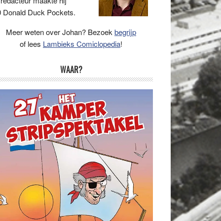
 redacteur maakte hij
 Donald Duck Pockets.
Meer weten over Johan? Bezoek
begrijp
of lees
Lambieks Comiclopedia
!
WAAR?