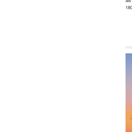
als
180