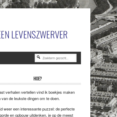
Zoekterm
gezocht...
rimaire
HOE?
idebar
st verhalen vertellen vind ik boekjes maken
 van de leukste dingen om te doen.
ijd weer een interessante puzzel: de perfecte
gorde en opbouw uitdenken, je op de meest