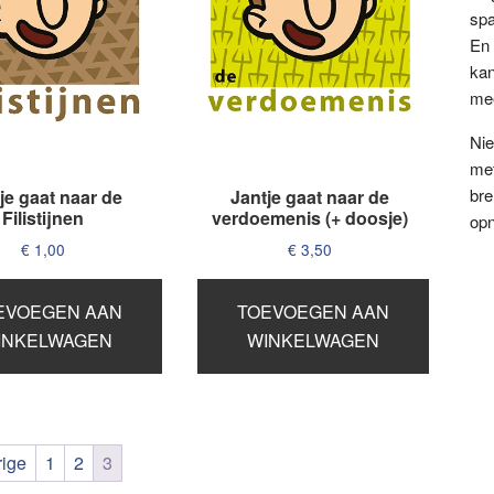
spa
En 
kan
me
Nie
met
bre
je gaat naar de
Jantje gaat naar de
Filistijnen
verdoemenis (+ doosje)
opn
€
1,00
€
3,50
EVOEGEN AAN
TOEVOEGEN AAN
INKELWAGEN
WINKELWAGEN
rige
1
2
3