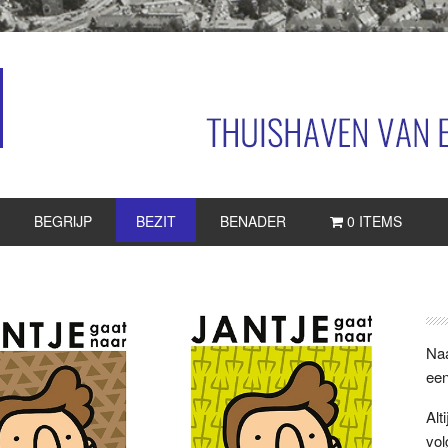
BEGRIJP
BEZIT
BENADER
0 ITEMS
P
S
Naa
een
Alt
vol