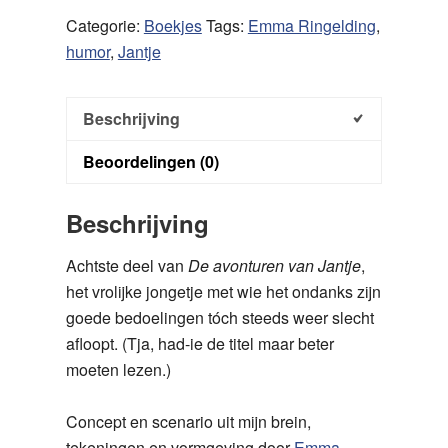
de
Categorie:
Boekjes
Tags:
Emma Ringelding
,
kloten
humor
,
Jantje
aantal
Beschrijving
Beoordelingen (0)
Beschrijving
Achtste deel van
De avonturen van Jantje
,
het vrolijke jongetje met wie het ondanks zijn
goede bedoelingen tóch steeds weer slecht
afloopt. (Tja, had-ie de titel maar beter
moeten lezen.)
Concept en scenario uit mijn brein,
tekeningen en vormgeving door
Emma