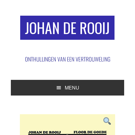
Spring
Door
Spring
naar
naar
naar
de
de
de
JOHAN DE ROOIJ
hoofdnavigatie
hoofd
eerste
inhoud
sidebar
MENU