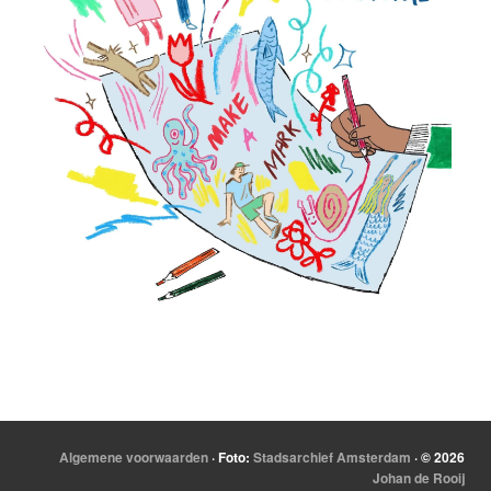
Algemene voorwaarden
· Foto:
Stadsarchief Amsterdam
· © 2026
Johan de Rooij