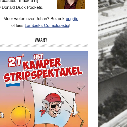
 redacteur maakte hij
 Donald Duck Pockets.
Meer weten over Johan? Bezoek
begrijp
of lees
Lambieks Comiclopedia
!
WAAR?