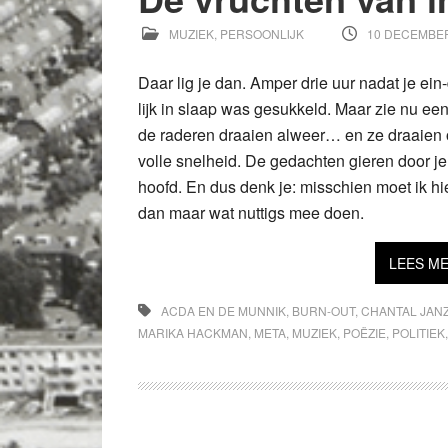
MUZIEK
,
PERSOONLIJK
10 DECEMBER
Daar lig je dan. Amper drie uur nadat je ein
lijk in slaap was gesukkeld. Maar zie nu een
de raderen draaien alweer… en ze draaien
volle snelheid. De gedachten gieren door je
hoofd. En dus denk je: misschien moet ik hi
dan maar wat nuttigs mee doen.
LEES M
ACDA EN DE MUNNIK
,
BURN-OUT
,
CHANTAL JAN
MARIKA HACKMAN
,
META
,
MUZIEK
,
POËZIE
,
POLITIEK