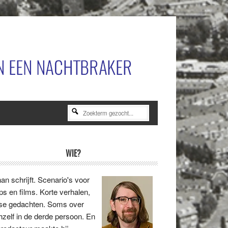
Zoekterm
gezocht...
rimaire
WIE?
idebar
an schrijft. Scenario's voor
ips en films. Korte verhalen,
se gedachten. Soms over
hzelf in de derde persoon. En