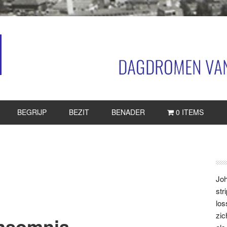
BEGRIJP
BEZIT
BENADER
0 ITEMS
P
S
Joh
str
los
zic
insomnia