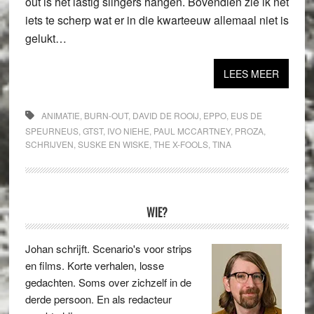
out is het lastig slingers hangen. Bovendien zie ik net
iets te scherp wat er in die kwarteeuw allemaal niet is
gelukt…
LEES MEER
ANIMATIE
,
BURN-OUT
,
DAVID DE ROOIJ
,
EPPO
,
EUS DE
SPEURNEUS
,
GTST
,
IVO NIEHE
,
PAUL MCCARTNEY
,
PROZA
,
SCHRIJVEN
,
SUSKE EN WISKE
,
THE X-FOOLS
,
TINA
Primaire
WIE?
Sidebar
Johan schrijft. Scenario's voor strips
en films. Korte verhalen, losse
gedachten. Soms over zichzelf in de
derde persoon. En als redacteur