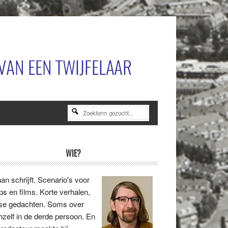
Zoekterm
gezocht...
rimaire
WIE?
idebar
an schrijft. Scenario's voor
ips en films. Korte verhalen,
se gedachten. Soms over
hzelf in de derde persoon. En