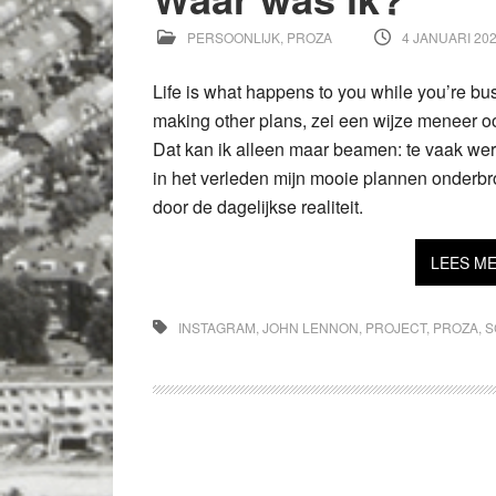
PERSOONLIJK
,
PROZA
4 JANUARI 20
Life is what happens to you while you’re bu
making other plans, zei een wijze meneer oo
Dat kan ik alleen maar beamen: te vaak we
in het verleden mijn mooie plannen onderb
door de dagelijkse realiteit.
LEES M
INSTAGRAM
,
JOHN LENNON
,
PROJECT
,
PROZA
,
S