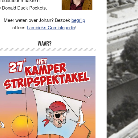
 redacteur maakte hij
 Donald Duck Pockets.
Meer weten over Johan? Bezoek
begrijp
of lees
Lambieks Comiclopedia
!
WAAR?