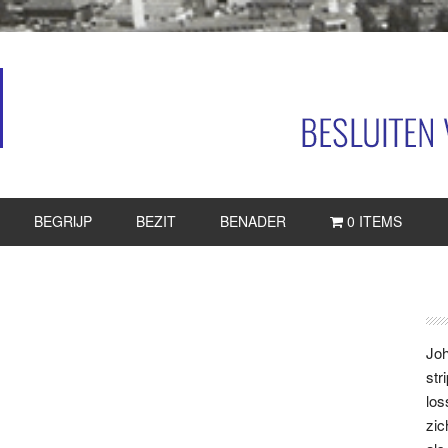
BEGRIJP
BEZIT
BENADER
0 ITEMS
P
S
Joh
str
los
zic