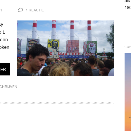
als
180
21
1 REACTIE
sy
it.
rden
roken
EER
CHRIJVEN