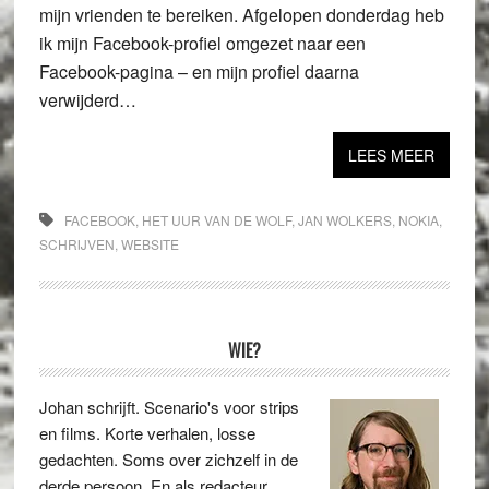
mijn vrienden te bereiken. Afgelopen donderdag heb
ik mijn Facebook-profiel omgezet naar een
Facebook-pagina – en mijn profiel daarna
verwijderd…
LEES MEER
FACEBOOK
,
HET UUR VAN DE WOLF
,
JAN WOLKERS
,
NOKIA
,
SCHRIJVEN
,
WEBSITE
Primaire
WIE?
Sidebar
Johan schrijft. Scenario's voor strips
en films. Korte verhalen, losse
gedachten. Soms over zichzelf in de
derde persoon. En als redacteur