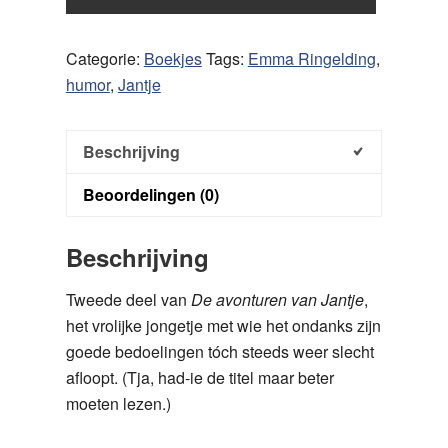
gaat
naar
de
Categorie:
Boekjes
Tags:
Emma Ringelding
,
bliksem
humor
,
Jantje
aantal
Beschrijving
Beoordelingen (0)
Beschrijving
Tweede deel van
De avonturen van Jantje
,
het vrolijke jongetje met wie het ondanks zijn
goede bedoelingen tóch steeds weer slecht
afloopt. (Tja, had-ie de titel maar beter
moeten lezen.)