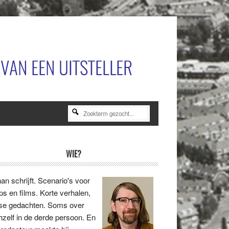
Zoekterm
gezocht...
rimaire
WIE?
idebar
an schrijft. Scenario's voor
ips en films. Korte verhalen,
se gedachten. Soms over
hzelf in de derde persoon. En