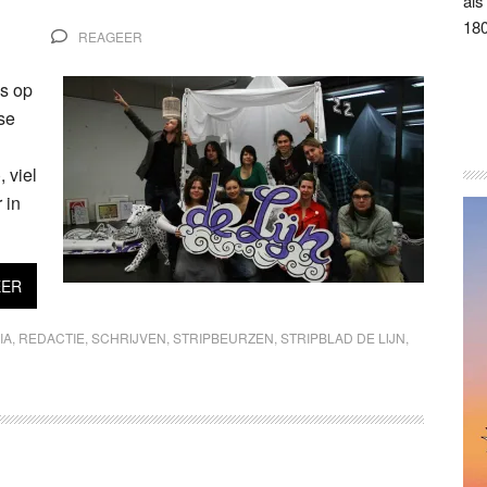
als
180
REAGEER
ls op
se
 viel
 in
EER
IA
,
REDACTIE
,
SCHRIJVEN
,
STRIPBEURZEN
,
STRIPBLAD DE LIJN
,