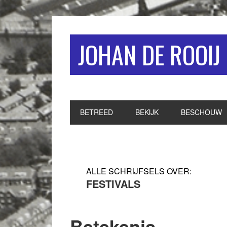
Spring
Door
Spring
naar
naar
naar
de
de
de
JOHAN DE ROOIJ
hoofdnavigatie
hoofd
eerste
inhoud
sidebar
BETREED
BEKIJK
BESCHOUW
FESTIVALS
Betekenis