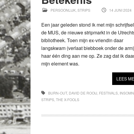
PERSOONLIJK
,
STRIPS
14 JUNI 2024
Een jaar geleden stond ik met mijn schrijfse
de MUS, de nieuwe stripmarkt in de Utrecht
bibliotheek. Toen mijn ex-vriendin daar
langskwam (verlaat biebboek onder de arm),
haar één ding aan me op. Ze zag dat ik daar
mijn element was.
LEES M
BURN-OUT
,
DAVID DE ROOIJ
,
FESTIVALS
,
INSOMN
STRIPS
,
THE X-FOOLS