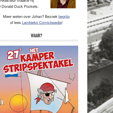
 redacteur maakte hij
 Donald Duck Pockets.
Meer weten over Johan? Bezoek
begrijp
of lees
Lambieks Comiclopedia
!
WAAR?