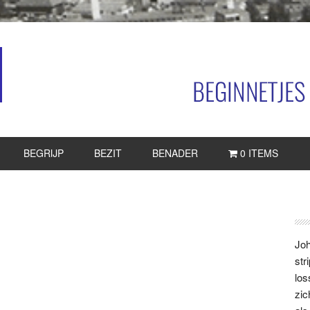
BEGRIJP
BEZIT
BENADER
0 ITEMS
P
S
Joh
str
los
zic