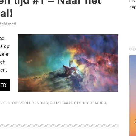
als
180
al!
REAGEER
ad,
is op
vele
och
nen.
EER
VOLTOOID VERLEDEN TIJD
,
RUIMTEVAART
,
RUTGER HAUER
,