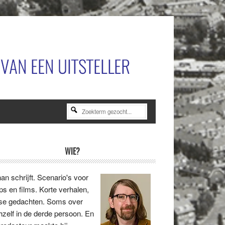
Zoekterm
gezocht...
rimaire
WIE?
idebar
an schrijft. Scenario's voor
ips en films. Korte verhalen,
se gedachten. Soms over
hzelf in de derde persoon. En