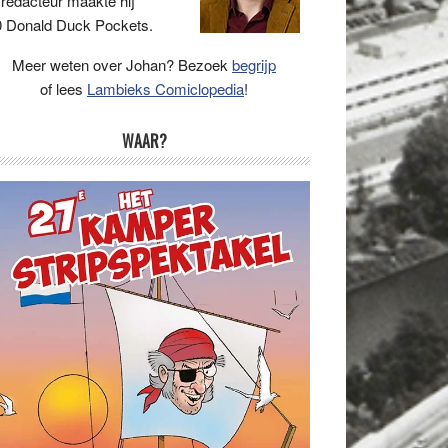
 redacteur maakte hij
 Donald Duck Pockets.
Meer weten over Johan? Bezoek
begrijp
of lees
Lambieks Comiclopedia
!
WAAR?