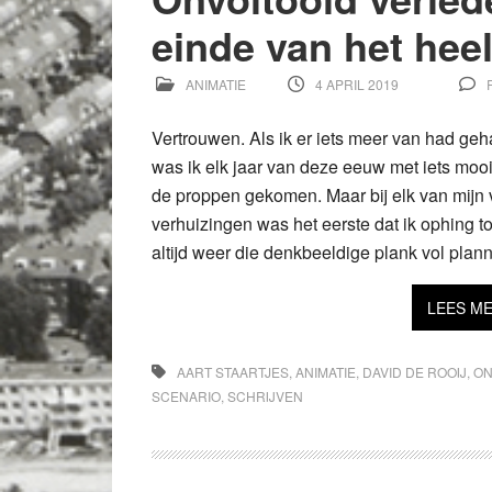
einde van het heel
ANIMATIE
4 APRIL 2019
Vertrouwen. Als ik er iets meer van had geh
was ik elk jaar van deze eeuw met iets moo
de proppen gekomen. Maar bij elk van mijn 
verhuizingen was het eerste dat ik ophing t
altijd weer die denkbeeldige plank vol plan
LEES M
AART STAARTJES
,
ANIMATIE
,
DAVID DE ROOIJ
,
ON
SCENARIO
,
SCHRIJVEN