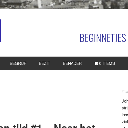
BEGRIJP
BEZIT
BENADER
0 ITEMS
P
S
Joh
str
los
zic
n tijd #1 – Naar het