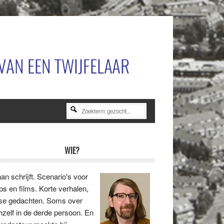
Zoekterm
gezocht...
rimaire
WIE?
idebar
an schrijft. Scenario's voor
ips en films. Korte verhalen,
se gedachten. Soms over
hzelf in de derde persoon. En