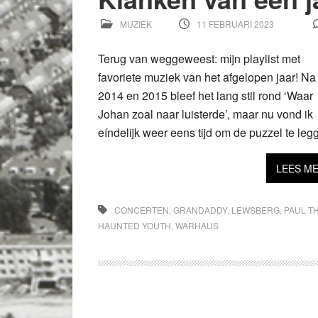
MUZIEK
11 FEBRUARI 2023
Terug van weggeweest: mijn playlist met
favoriete muziek van het afgelopen jaar! Na
2014 en 2015 bleef het lang stil rond ‘Waar
Johan zoal naar luisterde’, maar nu vond ik
eíndelijk weer eens tijd om de puzzel te leg
LEES M
CONCERTEN
,
GRANDADDY
,
LEWSBERG
,
PAUL T
HAUNTED YOUTH
,
WARHAUS