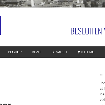
BEGRIJP
BEZIT
BENADER
0 ITEMS
P
S
Joh
str
los
zic
aar