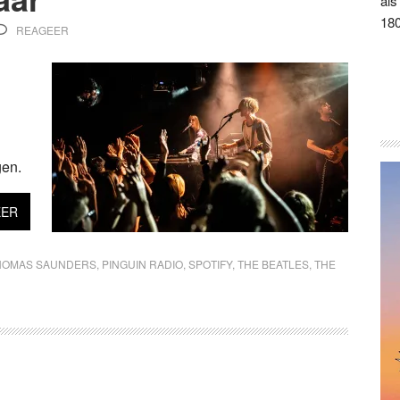
als
180
REAGEER
gen.
EER
HOMAS SAUNDERS
,
PINGUIN RADIO
,
SPOTIFY
,
THE BEATLES
,
THE