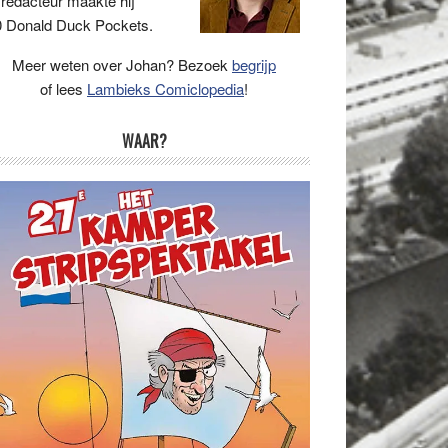
 redacteur maakte hij
 Donald Duck Pockets.
Meer weten over Johan? Bezoek
begrijp
of lees
Lambieks Comiclopedia
!
WAAR?