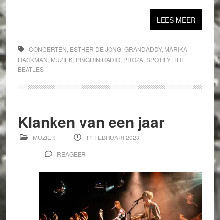
LEES MEER
CONCERTEN
,
ESTHER DE JONG
,
GRANDADDY
,
MARIKA
HACKMAN
,
MUZIEK
,
PINGUIN RADIO
,
PROZA
,
SPOTIFY
,
THE
BEATLES
Klanken van een jaar
MUZIEK
11 FEBRUARI 2023
REAGEER