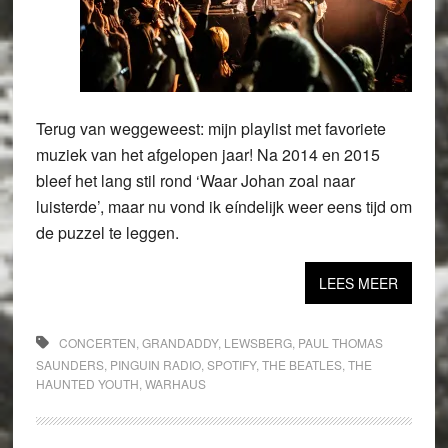
Terug van weggeweest: mijn playlist met favoriete
muziek van het afgelopen jaar! Na 2014 en 2015
bleef het lang stil rond ‘Waar Johan zoal naar
luisterde’, maar nu vond ik eíndelijk weer eens tijd om
de puzzel te leggen.
LEES MEER
CONCERTEN
,
GRANDADDY
,
LEWSBERG
,
PAUL THOMAS
SAUNDERS
,
PINGUIN RADIO
,
SPOTIFY
,
THE BEATLES
,
THE
HAUNTED YOUTH
,
WARHAUS