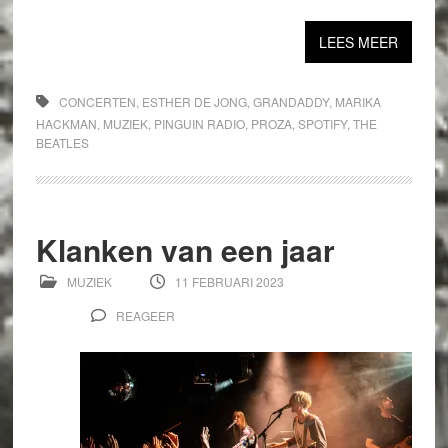
LEES MEER
CONCERTEN
,
ESTHER DE JONG
,
GRANDADDY
,
MARIKA
HACKMAN
,
MUZIEK
,
PINGUIN RADIO
,
PROZA
,
SPOTIFY
,
THE
BEATLES
Klanken van een jaar
MUZIEK
11 FEBRUARI 2023
REAGEER