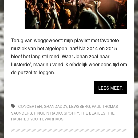
Terug van weggeweest: mijn playlist met favoriete
muziek van het afgelopen jaar! Na 2014 en 2015
bleef het lang stil rond ‘Waar Johan zoal naar
luisterde’, maar nu vond ik eíndelijk weer eens tijd om
de puzzel te leggen.
LEES MEER
CONCERTEN
,
GRANDADDY
,
LEWSBERG
,
PAUL THOMAS
SAUNDERS
,
PINGUIN RADIO
,
SPOTIFY
,
THE BEATLES
,
THE
HAUNTED YOUTH
,
WARHAUS