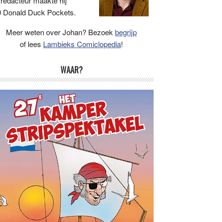
 redacteur maakte hij
 Donald Duck Pockets.
Meer weten over Johan? Bezoek
begrijp
of lees
Lambieks Comiclopedia
!
WAAR?