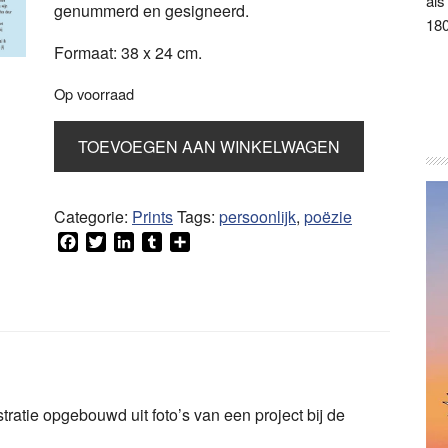
als
genummerd en gesigneerd.
180
Formaat: 38 x 24 cm.
Op voorraad
Uit
TOEVOEGEN AAN WINKELWAGEN
zicht
aantal
Categorie:
Prints
Tags:
persoonlijk
,
poëzie
Facebook
Twitter
LinkedIn
Tumblr
Delen
stratie opgebouwd uit foto’s van een project bij de