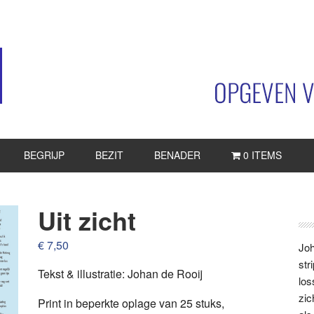
BEGRIJP
BEZIT
BENADER
0 ITEMS
Uit zicht
P
S
€
7,50
Joh
str
Tekst & illustratie: Johan de Rooij
los
zic
Print in beperkte oplage van 25 stuks,