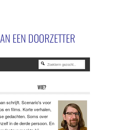
Zoekterm
gezocht...
rimaire
WIE?
idebar
an schrijft. Scenario's voor
ips en films. Korte verhalen,
se gedachten. Soms over
hzelf in de derde persoon. En