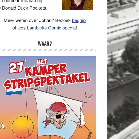
 redacteur maakte hij
 Donald Duck Pockets.
Meer weten over Johan? Bezoek
begrijp
of lees
Lambieks Comiclopedia
!
WAAR?