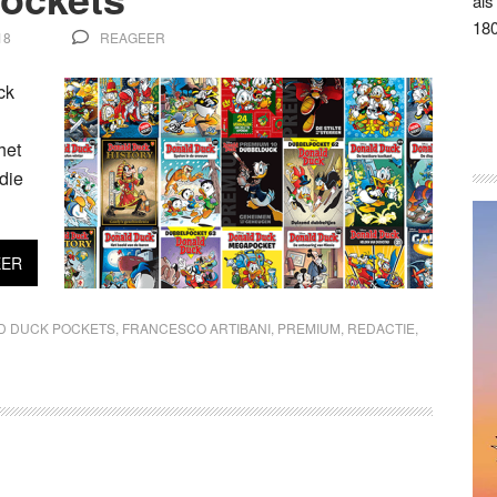
als
180
18
REAGEER
ck
het
die
EER
D DUCK POCKETS
,
FRANCESCO ARTIBANI
,
PREMIUM
,
REDACTIE
,