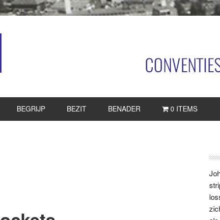
BEGRIJP
BEZIT
BENADER
0 ITEMS
P
S
Joh
str
los
zic
pockets