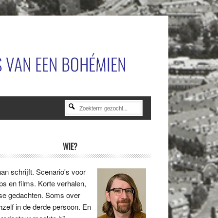
Zoekterm
gezocht...
rimaire
WIE?
idebar
an schrijft. Scenario's voor
ips en films. Korte verhalen,
se gedachten. Soms over
hzelf in de derde persoon. En