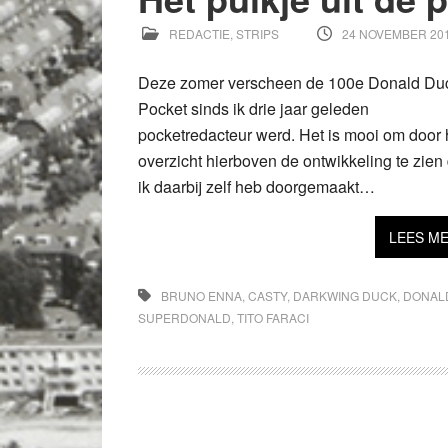
REDACTIE
,
STRIPS
24 NOVEMBER 20
Deze zomer verscheen de 100e Donald Du
Pocket sinds ik drie jaar geleden
pocketredacteur werd. Het is mooi om door 
overzicht hierboven de ontwikkeling te zien 
ik daarbij zelf heb doorgemaakt…
LEES M
BRUNO ENNA
,
CASTY
,
DARKWING DUCK
,
DONAL
SUPERDONALD
,
TITO FARACI