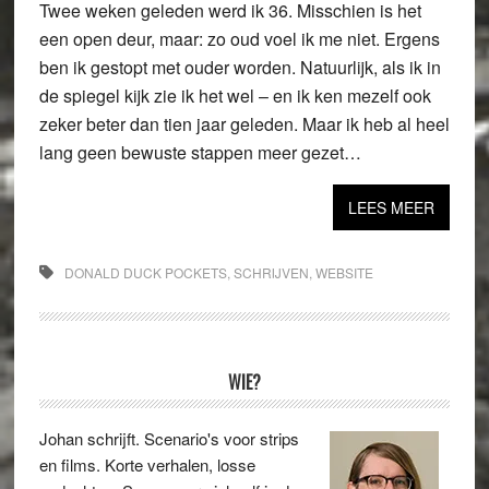
Twee weken geleden werd ik 36. Misschien is het
een open deur, maar: zo oud voel ik me niet. Ergens
ben ik gestopt met ouder worden. Natuurlijk, als ik in
de spiegel kijk zie ik het wel – en ik ken mezelf ook
zeker beter dan tien jaar geleden. Maar ik heb al heel
lang geen bewuste stappen meer gezet…
LEES MEER
DONALD DUCK POCKETS
,
SCHRIJVEN
,
WEBSITE
Primaire
WIE?
Sidebar
Johan schrijft. Scenario's voor strips
en films. Korte verhalen, losse