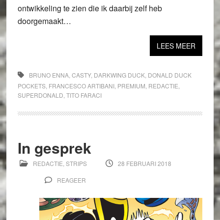
ontwikkeling te zien die ik daarbij zelf heb
doorgemaakt…
LEES MEER
BRUNO ENNA
,
CASTY
,
DARKWING DUCK
,
DONALD DUCK
POCKETS
,
FRANCESCO ARTIBANI
,
PREMIUM
,
REDACTIE
,
SUPERDONALD
,
TITO FARACI
In gesprek
REDACTIE
,
STRIPS
28 FEBRUARI 2018
REAGEER