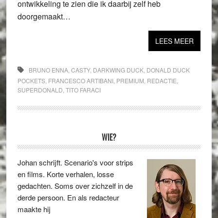
ontwikkeling te zien die ik daarbij zelf heb
doorgemaakt…
LEES MEER
BRUNO ENNA
,
CASTY
,
DARKWING DUCK
,
DONALD DUCK
POCKETS
,
FRANCESCO ARTIBANI
,
PREMIUM
,
REDACTIE
,
SUPERDONALD
,
TITO FARACI
Primaire
WIE?
Sidebar
Johan schrijft. Scenario's voor strips
en films. Korte verhalen, losse
gedachten. Soms over zichzelf in de
derde persoon. En als redacteur
maakte hij