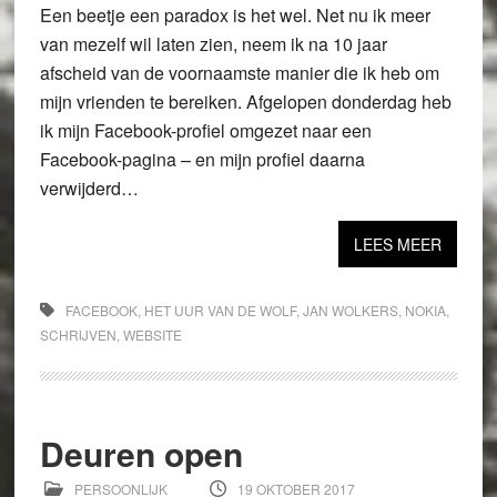
Een beetje een paradox is het wel. Net nu ik meer
van mezelf wil laten zien, neem ik na 10 jaar
afscheid van de voornaamste manier die ik heb om
mijn vrienden te bereiken. Afgelopen donderdag heb
ik mijn Facebook-profiel omgezet naar een
Facebook-pagina – en mijn profiel daarna
verwijderd…
LEES MEER
FACEBOOK
,
HET UUR VAN DE WOLF
,
JAN WOLKERS
,
NOKIA
,
SCHRIJVEN
,
WEBSITE
Deuren open
PERSOONLIJK
19 OKTOBER 2017