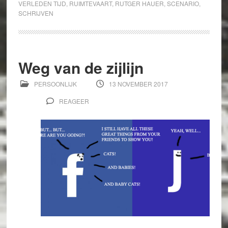
VERLEDEN TIJD
,
RUIMTEVAART
,
RUTGER HAUER
,
SCENARIO
,
SCHRIJVEN
Weg van de zijlijn
PERSOONLIJK
13 NOVEMBER 2017
REAGEER