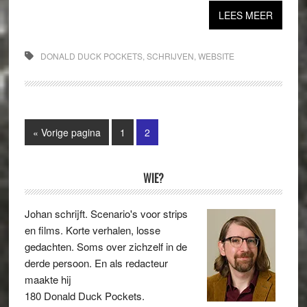
LEES MEER
DONALD DUCK POCKETS
,
SCHRIJVEN
,
WEBSITE
Ga
Pagina
Pagina
«
Vorige pagina
1
2
naar
Primaire
WIE?
Sidebar
Johan schrijft. Scenario's voor strips
en films. Korte verhalen, losse
gedachten. Soms over zichzelf in de
derde persoon. En als redacteur
maakte hij
180 Donald Duck Pockets.